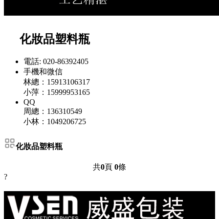
化妝品塑料瓶
電話: 020-86392405
手機和微信
林總：15913106317
小萍：15999953165
QQ
周總：136310549
小林：1049206725
化妝品塑料瓶
共
0
頁
0
條
?