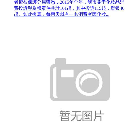
者權益保護分局獲悉，2015年全年，我市關于化妝品消
費投訴與舉報案件共計161起，其中投訴115起，舉報46
起。如此換算，每兩天就有一名消費者因化妝...