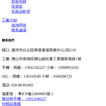
彩妝包材
現貨區
化妝品軟管
工廠介紹
咨詢問答
聯系威盛
聯系我們
檔口: 廣州市白云區興發廣場商務中心2區218
工廠: 佛山市南海區獅山鎮松夏工業園新風路1號
手機：周總：13922342227 小林：15999953165
QQ： 周總：136310549 小林：1049206725
電話: 020-86392405
備案號：
粵ICP備12009903號-1
微信和手機：
15913106317
99精品视频