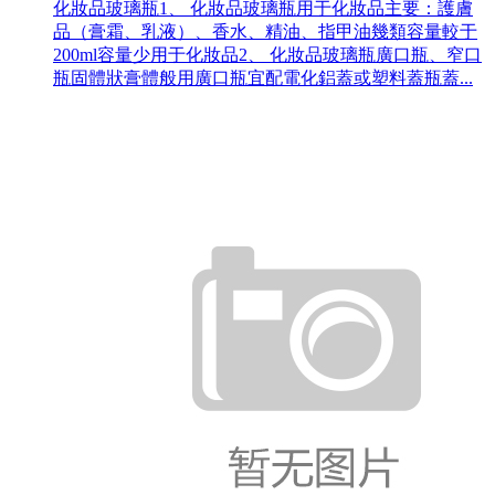
化妝品玻璃瓶1、 化妝品玻璃瓶用于化妝品主要：護膚
品（膏霜、乳液）、香水、精油、指甲油幾類容量較于
200ml容量少用于化妝品2、 化妝品玻璃瓶廣口瓶、窄口
瓶固體狀膏體般用廣口瓶宜配電化鋁蓋或塑料蓋瓶蓋...