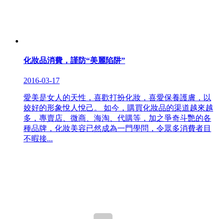
化妝品消費，謹防“美麗陷阱”
2016-03-17
愛美是女人的天性，喜歡打扮化妝，喜愛保養護膚，以
姣好的形象悅人悅己。 如今，購買化妝品的渠道越來越
多，專賣店、微商、海淘、代購等，加之爭奇斗艷的各
種品牌，化妝美容已然成為一門學問，令眾多消費者目
不暇接...