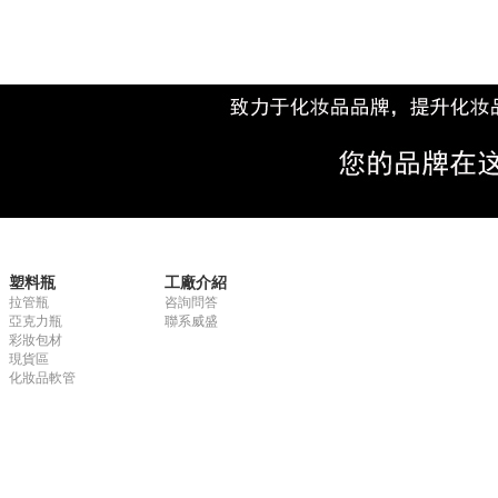
塑料瓶
工廠介紹
拉管瓶
咨詢問答
亞克力瓶
聯系威盛
彩妝包材
現貨區
化妝品軟管