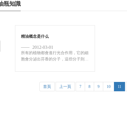
油瓶知識
精油概念是什么
2012-03-01
所有的植物都會進行光合作用，它的細
胞會分泌出芬香的分子，這些分子則會
聚集成香囊，散布在花瓣、葉子或樹干
上。將香囊提煉萃取后，即成為我們所
稱的植物精油精油可由250種以上不同
的分子結合而成。 精油非常容...
首頁
上一頁
7
8
9
10
11