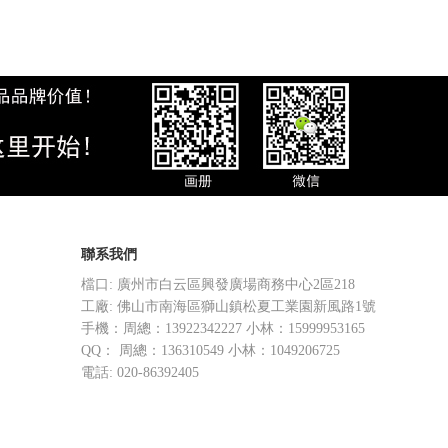
聯系我們
檔口: 廣州市白云區興發廣場商務中心2區218
工廠: 佛山市南海區獅山鎮松夏工業園新風路1號
手機：周總：13922342227 小林：15999953165
QQ： 周總：136310549 小林：1049206725
電話: 020-86392405