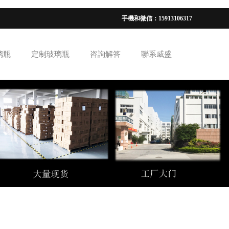
手機和微信：15913106317
璃瓶
定制玻璃瓶
咨詢解答
聯系威盛