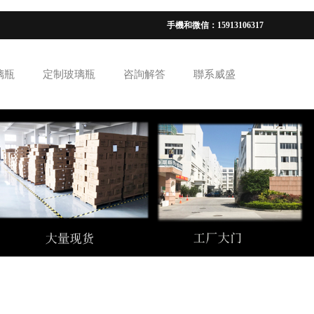
手機和微信：15913106317
璃瓶
定制玻璃瓶
咨詢解答
聯系威盛