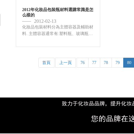
1.1.1 化妝品包裝瓶項...
2012年化妝品包裝瓶材料選購常識是怎
么樣的
2012-02-13
化妝品包裝材料分為主體容器及輔助材
料. 主體容器通常有:塑料瓶、玻璃瓶、
軟管、真空瓶。輔助材料通常有：彩
盒、處箱、中箱、 1、塑料瓶的材質通
常為PP，PE、K料、AS、ABS、壓克
力、PET等。 2、...
首頁
上一頁
76
77
78
79
80