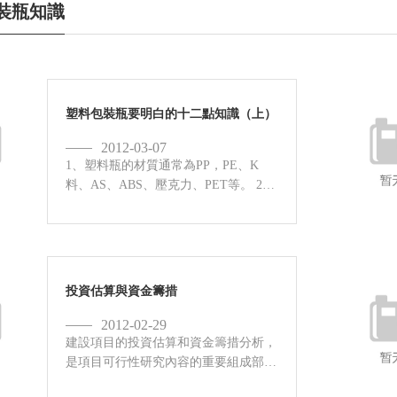
裝瓶知識
塑料包裝瓶要明白的十二點知識（上）
2012-03-07
1、塑料瓶的材質通常為PP，PE、K
料、AS、ABS、壓克力、PET等。 2、
通常用于化妝品類容器壁較厚的膏霜
瓶、瓶蓋、瓶塞、墊片、泵頭、防塵罩
為注塑成型；PET吹瓶為兩步成型、管
胚為注塑，成品包裝為...
投資估算與資金籌措
2012-02-29
建設項目的投資估算和資金籌措分析，
是項目可行性研究內容的重要組成部
分，要計算項目所需要的投資總額，分