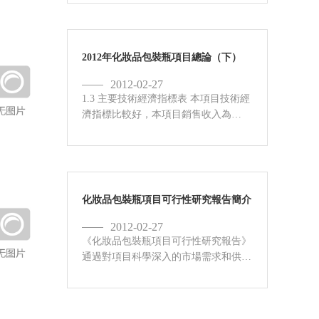
確定建設項目到項目達到正常生產這段
時間，這一時期包括項目實施準備、資
金籌集安排、勘察設計和設備訂貨...
2012年化妝品包裝瓶項目總論（下）
2012-02-27
1.3 主要技術經濟指標表 本項目技術經
濟指標比較好，本項目銷售收入為
190608.0億元（十年平均）；稅后利潤
10362.74萬元（十年平均）；全部投資
的財務內部收益率所得稅后為
34.45%；投資利...
化妝品包裝瓶項目可行性研究報告簡介
2012-02-27
《化妝品包裝瓶項目可行性研究報告》
通過對項目科學深入的市場需求和供給
分析、未來價格預測、資源供應、建設
規模、工藝路線、設備選型、環境影
響、節能減排、投資估算、資金籌措、