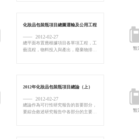
析投資的籌措方式，并制定用款計劃。
13.1項目總投資估算 13.1.1 建設投資估
算 13.1.2...
化妝品包裝瓶項目總圖運輸及公用工程
2012-02-27
總平面布置應根據項目各單項工程，工
藝流程，物料投入與產出，廢棄物排出
及原材料貯存，廠內外交通運輸等情
況，按廠地的自然條件，生產要求與功
能以及行業、專業的設計規范進行安
排。 8.1 總平面布置原則 8....
2012年化妝品包裝瓶項目總論（上）
2012-02-27
總論作為可行性研究報告的首要部分，
要綜合敘述研究報告中各部分的主要問
題和研究結論，并對項目的可行與否提
出最終建議，為可行性研究的審批提供
方便。 1.1 化妝品包裝瓶項目背景