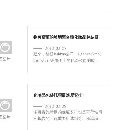
物美價廉的玻璃聚合體化妝品包裝瓶
2012-03-07
近來，德國Rebhan公司（Rebhan GmbH
Co. KG）采用伊士曼化學公司的玻璃
聚合體材料（Glass PolymerTM），制
成了一款新化妝品包裝容器，與玻璃容
器相比，這款新容器成本更低，...
化妝品包裝瓶項目進度安排
2012-02-29
項目實施時期的進度安排也是可行性研
究報告的一個重要組成部分。所謂項目
實施時期可稱為投資時期，是指從正式