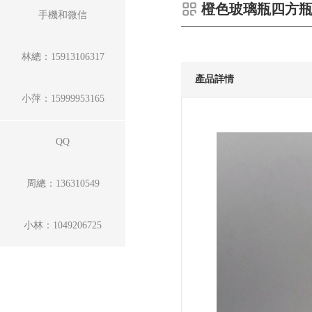
橙色玻璃瓶四方
手機和微信
林總：15913106317
產品詳情
小萍：15999953165
QQ
周總：136310549
小林：1049206725