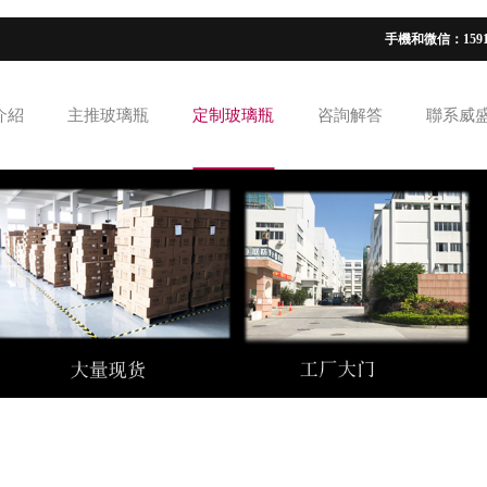
手機和微信：15913
介紹
主推玻璃瓶
定制玻璃瓶
咨詢解答
聯系威